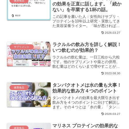
健康食品
の効果を正直に話します。「続か
ない」を卒業する1杯の話。
この記事を書いた人：女性向けサプリ・
プロテインを10年以上研究・実飲してき
た美容栄養ライター。「味が悪ければ続
かない、続かなければ意味がない」が持
2026.03.27
論。失敗品も大量に経験した上で、
marinessプロテインと向き合いました。
ラクルルの飲み方を詳しく解説！
プロテインって、な...
サプリメント
いつ飲むのが効果的？
ラクルルの飲む量は、一日三粒から六粒
です。他のサプリメントや薬との併用、
飲む量はどのくらいまで増やすことがで
きる？タイミングは？全てお答えしま
2023.08.30
す。
タンパクオトメは水の量も大事！
健康食品
効果的な飲み方４つのポイント
タンパクオトメの効果を最大限引き出す
飲み方を４つのポイントに分けて解説し
ます。その４つとは「水の量」「タンパ
クオトメの適量」「飲むタイミング」
2026.03.27
「食事とのバランス」です。例えば水の
量はスプーン一杯に対して水の量はコッ
マリネス プロテインの効果的な
プ一杯分ですが、具体的にど...
健康食品