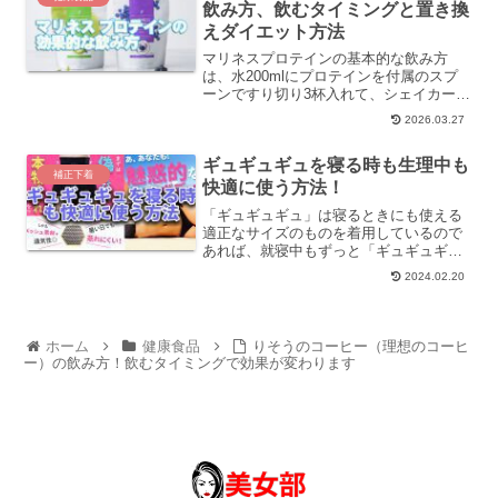
飲み方、飲むタイミングと置き換
えダイエット方法
マリネスプロテインの基本的な飲み方
は、水200mlにプロテインを付属のスプ
ーンですり切り3杯入れて、シェイカーで
よく振ります。飲むタイミングは、朝食
2026.03.27
や間食として、運動後30分以内、寝る前
などがおすすめです。 フレーバーは6種
ギュギュギュを寝る時も生理中も
類ありますが、好...
補正下着
快適に使う方法！
「ギュギュギュ」は寝るときにも使える
適正なサイズのものを着用しているので
あれば、就寝中もずっと「ギュギュギ
ュ」をつけていても問題ありません。身
2024.02.20
体にぴったりサイズのものを選ぶにはこ
ちらをご参照ください →ギュギュブラ
のサイズ感をわかりやすく解...
ホーム
健康食品
りそうのコーヒー（理想のコーヒ
ー）の飲み方！飲むタイミングで効果が変わります