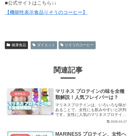
■公式サイトはこちら↓↓
【機能性表示食品りそうのコーヒー】
健康食品
ダイエット
りそうのコーヒー
関連記事
マリネス プロテインの味を全種
健康食品
類解説！人気フレイバーは？
マリネスプロテインは、いろいろな味が
あることで、女性にも飲みやすいと評判
です。女性に人気のマリネスプロテイン
のフレイバーは、苺ミルク、ロイヤルミ
2026.03.27
ルクティー、抹茶ラテなどです。 これ
らのフレイバーは、甘さ控えめで、牛乳
MARINESS プロテイン、女性へ
や豆乳で割ってもおいしい...