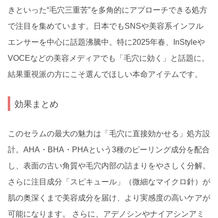
きといった“毛穴三重苦”を多角的にアプローチできる処方
で注目を集めています。日本でもSNSや美容系インフル
エンサーを中心に話題沸騰中。特に2025年春、InStyleや
VOCEなどの美容メディアでも「毛穴に効く」と話題に。
結果重視派の方にこそ選んでほしい本命アイテムです。
効果まとめ
このセラムの最大の魅力は「毛穴に直接効かせる」処方設
計。AHA・BHA・PHAという3種のピーリング成分を配合
し、表面の古い角質や毛穴内部の詰まりをやさしく分解。
さらに注目成分「スピキュール」（微細なマイクロ針）が
肌の奥深くまで美容成分を届け、より実感度の高いケアが
可能になります。 さらに、アデノシンやナイアシンアミ